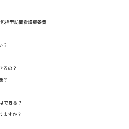
と包括型訪問看護療養費
い？
きるの？
要？
定はできる？
りますか？