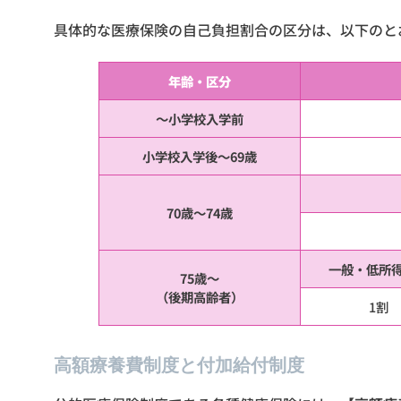
具体的な医療保険の自己負担割合の区分は、以下のと
年齢・区分
～小学校入学前
小学校入学後～69歳
70歳～74歳
一般・低所
75歳～
（後期高齢者）
1割
高額療養費制度と付加給付制度