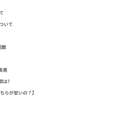
て
について
回数
疾患
間は?
どちらが安いの？】