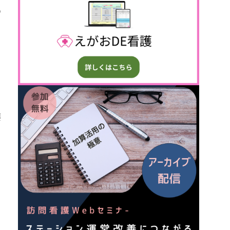
の
）
要