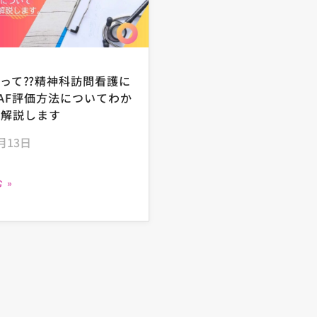
度って⁇精神科訪問看護に
AF評価方法についてわか
く解説します
月13日
 »